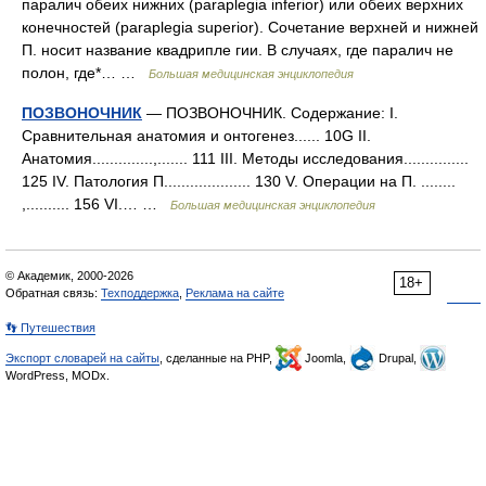
паралич обеих нижних (paraplegia inferior) или обеих верхних
конечностей (paraplegia superior). Сочетание верхней и нижней
П. носит название квадрипле гии. В случаях, где паралич не
полон, где*… …
Большая медицинская энциклопедия
ПОЗВОНОЧНИК
— ПОЗВОНОЧНИК. Содержание: I.
Сравнительная анатомия и онтогенез...... 10G II.
Анатомия..............,....... 111 III. Методы исследования...............
125 IV. Патология П.................... 130 V. Операции на П. ........
,.......... 156 VІ.… …
Большая медицинская энциклопедия
© Академик, 2000-2026
18+
Обратная связь:
Техподдержка
,
Реклама на сайте
👣 Путешествия
Экспорт словарей на сайты
, сделанные на PHP,
Joomla,
Drupal,
WordPress, MODx.