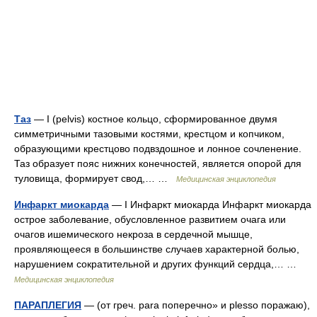
Таз
— I (pelvis) костное кольцо, сформированное двумя
симметричными тазовыми костями, крестцом и копчиком,
образующими крестцово подвздошное и лонное сочленение.
Таз образует пояс нижних конечностей, является опорой для
туловища, формирует свод,… …
Медицинская энциклопедия
Инфаркт миокарда
— I Инфаркт миокарда Инфаркт миокарда
острое заболевание, обусловленное развитием очага или
очагов ишемического некроза в сердечной мышце,
проявляющееся в большинстве случаев характерной болью,
нарушением сократительной и других функций сердца,… …
Медицинская энциклопедия
ПАРАПЛЕГИЯ
— (от греч. para поперечно» и plesso поражаю),